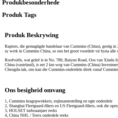
Produkbesonderhede
Produk Tags
Produk Beskrywing
Raptors, die gemagtigde handelaar van Cummins (China), gestig in 
sy werk in Cummins China, so ons het groot voordele vir byna a
Roofvoëls, wat geleë is in No. 789, Baiyun Road, Oos van Xindu I
China (vasteland), is net 2 km weg van Cummins (China) Investmen
Chengdu-tak, ons kan die Cummins-onderdele direk vanaf Cummins-p
Ons besigheid omvang
1, Cummins kragopwekkers, enjinsamestelling en egte onderdele
2, Shanghai Fleetguard-filters en US Fleetguard-filters, ook die opre
3, HOLSET turboaanjaer reeks
4, China NHL / Terex onderdele reeks