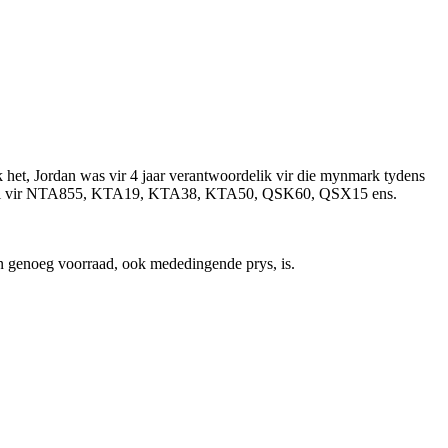
het, Jordan was vir 4 jaar verantwoordelik vir die mynmark tydens
, veral vir NTA855, KTA19, KTA38, KTA50, QSK60, QSX15 ens.
n genoeg voorraad, ook mededingende prys, is.