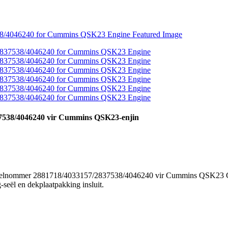
37538/4046240 vir Cummins QSK23-enjin
rdeelnommer 2881718/4033157/2837538/4046240 vir Cummins QSK23 
-seël en dekplaatpakking insluit.