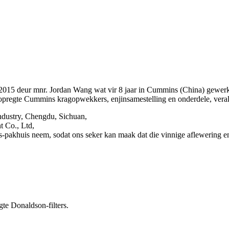
2015 deur mnr. Jordan Wang wat vir 8 jaar in Cummins (China) gewerk 
lle opregte Cummins kragopwekkers, enjinsamestelling en onderdele
ndustry, Chengdu, Sichuan,
t Co., Ltd,
akhuis neem, sodat ons seker kan maak dat die vinnige aflewering e
gte Donaldson-filters.