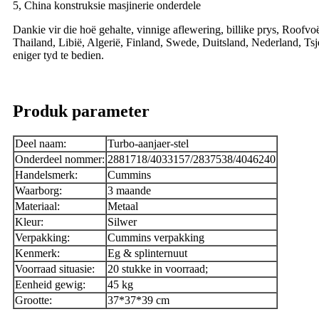
5, China konstruksie masjinerie onderdele
Dankie vir die hoë gehalte, vinnige aflewering, billike prys, Roofv
Thailand, Libië, Algerië, Finland, Swede, Duitsland, Nederland, Tsje
eniger tyd te bedien.
Produk parameter
Deel naam:
Turbo-aanjaer-stel
Onderdeel nommer:
2881718/4033157/2837538/4046240
Handelsmerk:
Cummins
Waarborg:
3 maande
Materiaal:
Metaal
Kleur:
Silwer
Verpakking:
Cummins verpakking
Kenmerk:
Eg & splinternuut
Voorraad situasie:
20 stukke in voorraad;
Eenheid gewig:
45 kg
Grootte:
37*37*39 cm