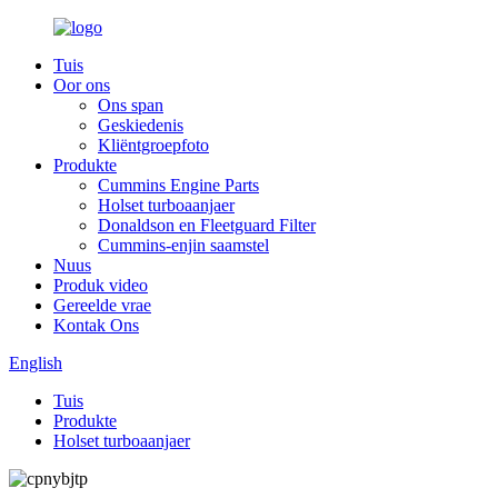
Tuis
Oor ons
Ons span
Geskiedenis
Kliëntgroepfoto
Produkte
Cummins Engine Parts
Holset turboaanjaer
Donaldson en Fleetguard Filter
Cummins-enjin saamstel
Nuus
Produk video
Gereelde vrae
Kontak Ons
English
Tuis
Produkte
Holset turboaanjaer