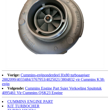
Vorige:
Cummins-enjinonderdeel Hx80 turboaanjaer
2882099/4033484/3767953/4025021/3804832 vir Cummins K38-
enjin
Volgende:
Cummins Engine Part Suier Verkoeling Spuitstuk
4095461 Vir Cummins QSK23 Engine
CUMMINS ENGINE PART
KIT TURBOCHER