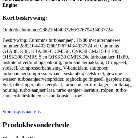
Engine
Kort beskrywing:
Onderdeelnommer:2882104/4033260/3767943/4037724
Beskrywing: Cummins turboaanjaer , Hx80 met alternatiewe
nommer 2882104/4033260/3767943/4037724 vir Cummins
GTA38, K38, KTA38GC CM558, QSK38 CM2150 K106,
Q1SK308 CMRS 5 en Q1SK38 CMRS.Die turboaanjaer, Hx80,
insluitend verbindingspakking, turboaanjaerpakking, O-ringseël,
stofseël, kompressorbehuising, V-bandklem, sluitmoer,
turboaanjaerkompressorwaaier, seskantkopstelskroef, gewone
wasser, turboaanjaerverspreider, reghoekige ringseël, gesplete ring
Seël, olieslinger, olieskeerplaat, turboaanjaer-druklager, stootkraag,
houring, turbo-aanjaer-laer, turbo-aanjaer-laerhuis, rolpen, turbo-
aanjaer-hitteskild en seskantkopstelskroef.
Stuur e-pos aan ons
Produkbesonderhede