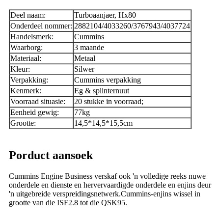
Deel naam:
Turboaanjaer, Hx80
Onderdeel nommer:
2882104/4033260/3767943/4037724
Handelsmerk:
Cummins
Waarborg:
3 maande
Materiaal:
Metaal
Kleur:
Silwer
Verpakking:
Cummins verpakking
Kenmerk:
Eg & splinternuut
Voorraad situasie:
20 stukke in voorraad;
Eenheid gewig:
77kg
Grootte:
14,5*14,5*15,5cm
Porduct aansoek
Cummins Engine Business verskaf ook 'n volledige reeks nuwe
onderdele en dienste en hervervaardigde onderdele en enjins deur
'n uitgebreide verspreidingsnetwerk.Cummins-enjins wissel in
grootte van die ISF2.8 tot die QSK95.