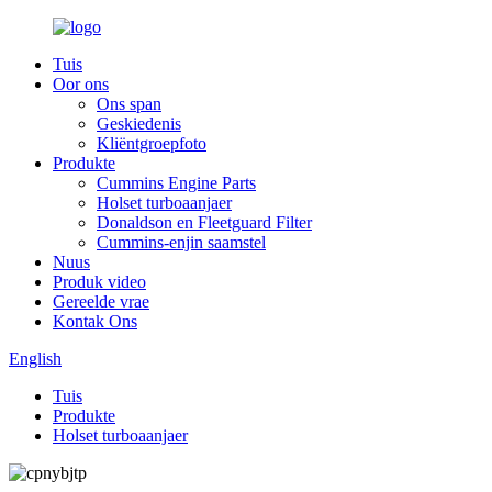
Tuis
Oor ons
Ons span
Geskiedenis
Kliëntgroepfoto
Produkte
Cummins Engine Parts
Holset turboaanjaer
Donaldson en Fleetguard Filter
Cummins-enjin saamstel
Nuus
Produk video
Gereelde vrae
Kontak Ons
English
Tuis
Produkte
Holset turboaanjaer