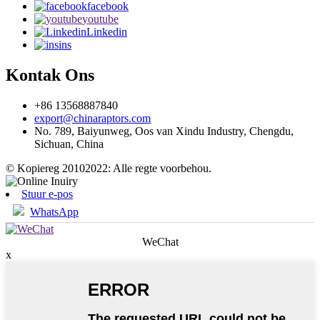
facebook
youtube
Linkedin
ins
Kontak Ons
+86 13568887840
export@chinaraptors.com
No. 789, Baiyunweg, Oos van Xindu Industry, Chengdu,
Sichuan, China
© Kopiereg 20102022: Alle regte voorbehou.
Stuur e-pos
WhatsApp
WeChat
x