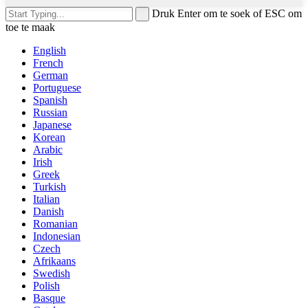
Druk Enter om te soek of ESC om
toe te maak
English
French
German
Portuguese
Spanish
Russian
Japanese
Korean
Arabic
Irish
Greek
Turkish
Italian
Danish
Romanian
Indonesian
Czech
Afrikaans
Swedish
Polish
Basque