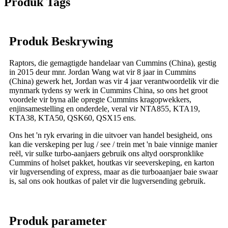
Produk Tags
Produk Beskrywing
Raptors, die gemagtigde handelaar van Cummins (China), gestig
in 2015 deur mnr. Jordan Wang wat vir 8 jaar in Cummins
(China) gewerk het, Jordan was vir 4 jaar verantwoordelik vir die
mynmark tydens sy werk in Cummins China, so ons het groot
voordele vir byna alle opregte Cummins kragopwekkers,
enjinsamestelling en onderdele, veral vir NTA855, KTA19,
KTA38, KTA50, QSK60, QSX15 ens.
Ons het 'n ryk ervaring in die uitvoer van handel besigheid, ons
kan die verskeping per lug / see / trein met 'n baie vinnige manier
reël, vir sulke turbo-aanjaers gebruik ons ​​altyd oorspronklike
Cummins of holset pakket, houtkas vir seeverskeping, en karton
vir lugversending of express, maar as die turboaanjaer baie swaar
is, sal ons ook houtkas of palet vir die lugversending gebruik.
Produk parameter