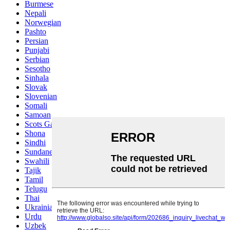
Burmese
Nepali
Norwegian
Pashto
Persian
Punjabi
Serbian
Sesotho
Sinhala
Slovak
Slovenian
Somali
Samoan
Scots Gaelic
Shona
Sindhi
Sundanese
Swahili
Tajik
Tamil
Telugu
Thai
Ukrainian
Urdu
Uzbek