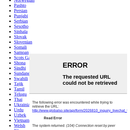
Norwegian
Pashto
Persian
Punjabi
Serbian
Sesotho
Sinhala
Slovak
Slovenian
Somali
Samoan
Scots Gaelic
Shona
Sindhi
Sundanese
Swahili
Tajik
Tamil
Telugu
Thai
Ukrainian
Urdu
Uzbek
Vietnamese
Welsh