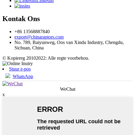
Linkedin
ins
Kontak Ons
+86 13568887840
export@chinaraptors.com
No. 789, Baiyunweg, Oos van Xindu Industry, Chengdu,
Sichuan, China
© Kopiereg 20102022: Alle regte voorbehou.
Stuur e-pos
WhatsApp
WeChat
x