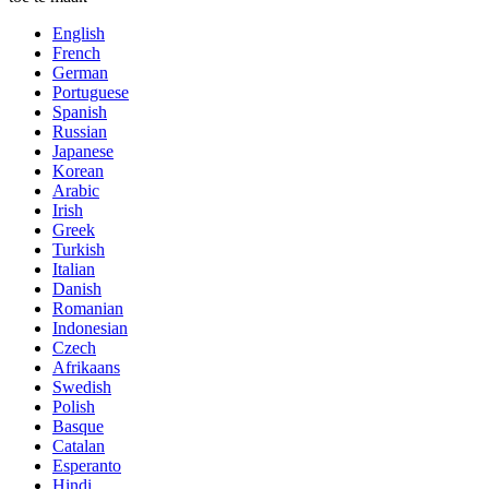
English
French
German
Portuguese
Spanish
Russian
Japanese
Korean
Arabic
Irish
Greek
Turkish
Italian
Danish
Romanian
Indonesian
Czech
Afrikaans
Swedish
Polish
Basque
Catalan
Esperanto
Hindi