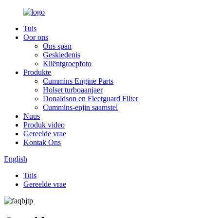
Tuis
Oor ons
Ons span
Geskiedenis
Kliëntgroepfoto
Produkte
Cummins Engine Parts
Holset turboaanjaer
Donaldson en Fleetguard Filter
Cummins-enjin saamstel
Nuus
Produk video
Gereelde vrae
Kontak Ons
English
Tuis
Gereelde vrae