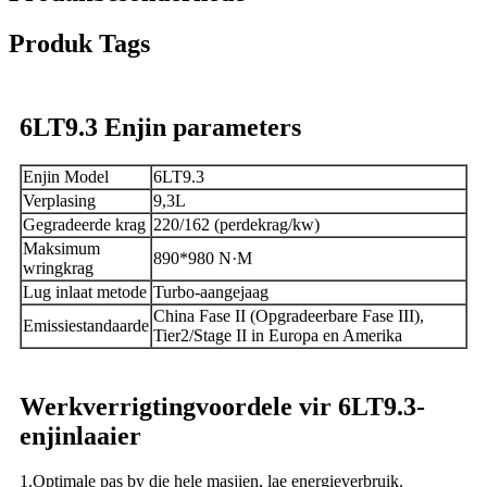
Produk Tags
6LT9.3 Enjin parameters
Enjin Model
6LT9.3
Verplasing
9,3L
Gegradeerde krag
220/162 (perdekrag/kw)
Maksimum
890*980 N·M
wringkrag
Lug inlaat metode
Turbo-aangejaag
China Fase II (Opgradeerbare Fase III),
Emissiestandaarde
Tier2/Stage II in Europa en Amerika
Werkverrigtingvoordele vir 6LT9.3-
enjinlaaier
1.Optimale pas by die hele masjien, lae energieverbruik.