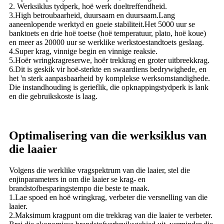
2. Werksiklus tydperk, hoë werk doeltreffendheid.
3.High betroubaarheid, duursaam en duursaam.Lang
aaneenlopende werktyd en goeie stabiliteit.Het 5000 uur se
banktoets en drie hoë toetse (hoë temperatuur, plato, hoë koue)
en meer as 20000 uur se werklike werkstoestandtoets geslaag.
4.Super krag, vinnige begin en vinnige reaksie.
5.Hoër wringkragreserwe, hoër trekkrag en groter uitbreekkrag.
6.Dit is geskik vir hoë-sterkte en swaardiens bedrywighede, en
het 'n sterk aanpasbaarheid by komplekse werksomstandighede.
Die instandhouding is gerieflik, die opknappingstydperk is lank
en die gebruikskoste is laag.
Optimalisering van die werksiklus van
die laaier
Volgens die werklike vragspektrum van die laaier, stel die
enjinparameters in om die laaier se krag- en
brandstofbesparingstempo die beste te maak.
1.Lae spoed en hoë wringkrag, verbeter die versnelling van die
laaier.
2.Maksimum kragpunt om die trekkrag van die laaier te verbeter.