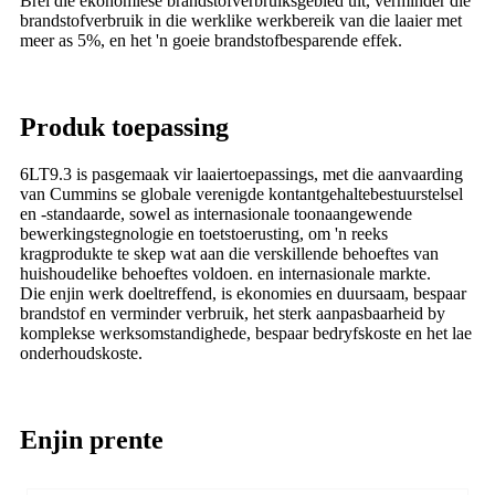
Brei die ekonomiese brandstofverbruiksgebied uit, verminder die
brandstofverbruik in die werklike werkbereik van die laaier met
meer as 5%, en het 'n goeie brandstofbesparende effek.
Produk toepassing
6LT9.3 is pasgemaak vir laaiertoepassings, met die aanvaarding
van Cummins se globale verenigde kontantgehaltebestuurstelsel
en -standaarde, sowel as internasionale toonaangewende
bewerkingstegnologie en toetstoerusting, om 'n reeks
kragprodukte te skep wat aan die verskillende behoeftes van
huishoudelike behoeftes voldoen. en internasionale markte.
Die enjin werk doeltreffend, is ekonomies en duursaam, bespaar
brandstof en verminder verbruik, het sterk aanpasbaarheid by
komplekse werksomstandighede, bespaar bedryfskoste en het lae
onderhoudskoste.
Enjin prente