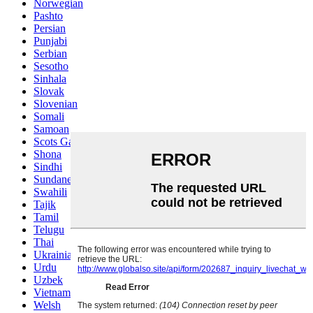
Norwegian
Pashto
Persian
Punjabi
Serbian
Sesotho
Sinhala
Slovak
Slovenian
Somali
Samoan
Scots Gaelic
Shona
Sindhi
Sundanese
Swahili
Tajik
Tamil
Telugu
Thai
Ukrainian
Urdu
Uzbek
Vietnamese
Welsh