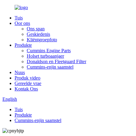
Tuis
Oor ons
Ons span
Geskiedenis
Kliëntgroepfoto
Produkte
Cummins Engine Parts
Holset turboaanjaer
Donaldson en Fleetguard Filter
Cummins-enjin saamstel
Nuus
Produk video
Gereelde vrae
Kontak Ons
English
Tuis
Produkte
Cummins-enjin saamstel