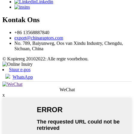
Linkedin
ins
Kontak Ons
+86 13568887840
export@chinaraptors.com
No. 789, Baiyunweg, Oos van Xindu Industry, Chengdu,
Sichuan, China
© Kopiereg 20102022: Alle regte voorbehou.
Stuur e-pos
WhatsApp
WeChat
x