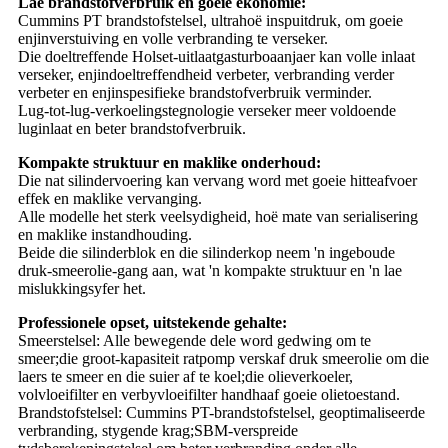
Lae brandstofverbruik en goeie ekonomie:
Cummins PT brandstofstelsel, ultrahoë inspuitdruk, om goeie
enjinverstuiving en volle verbranding te verseker.
Die doeltreffende Holset-uitlaatgasturboaanjaer kan volle inlaat
verseker, enjindoeltreffendheid verbeter, verbranding verder
verbeter en enjinspesifieke brandstofverbruik verminder.
Lug-tot-lug-verkoelingstegnologie verseker meer voldoende
luginlaat en beter brandstofverbruik.
Kompakte struktuur en maklike onderhoud:
Die nat silindervoering kan vervang word met goeie hitteafvoer
effek en maklike vervanging.
Alle modelle het sterk veelsydigheid, hoë mate van serialisering
en maklike instandhouding.
Beide die silinderblok en die silinderkop neem 'n ingeboude
druk-smeerolie-gang aan, wat 'n kompakte struktuur en 'n lae
mislukkingsyfer het.
Professionele opset, uitstekende gehalte:
Smeerstelsel: Alle bewegende dele word gedwing om te
smeer;die groot-kapasiteit ratpomp verskaf druk smeerolie om die
laers te smeer en die suier af te koel;die olieverkoeler,
volvloeifilter en verbyvloeifilter handhaaf goeie olietoestand.
Brandstofstelsel: Cummins PT-brandstofstelsel, geoptimaliseerde
verbranding, stygende krag;SBM-verspreide