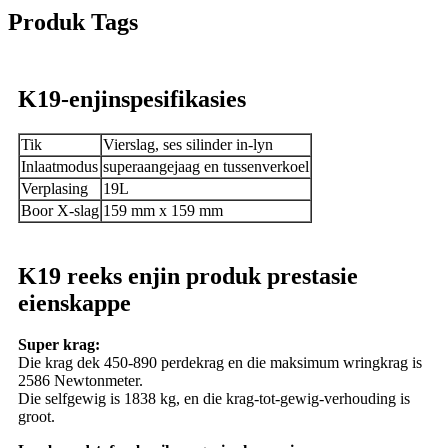
Produk Tags
K19-enjinspesifikasies
Tik
Vierslag, ses silinder in-lyn
Inlaatmodus
superaangejaag en tussenverkoel
Verplasing
19L
Boor X-slag
159 mm x 159 mm
K19 reeks enjin produk prestasie
eienskappe
Super krag:
Die krag dek 450-890 perdekrag en die maksimum wringkrag is
2586 Newtonmeter.
Die selfgewig is 1838 kg, en die krag-tot-gewig-verhouding is
groot.