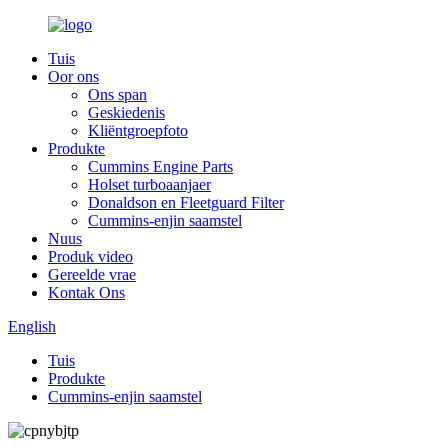
Tuis
Oor ons
Ons span
Geskiedenis
Kliëntgroepfoto
Produkte
Cummins Engine Parts
Holset turboaanjaer
Donaldson en Fleetguard Filter
Cummins-enjin saamstel
Nuus
Produk video
Gereelde vrae
Kontak Ons
English
Tuis
Produkte
Cummins-enjin saamstel