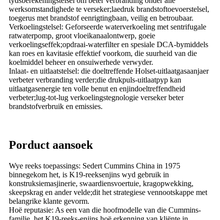
tydsberekeningstelsel om beter verbranding onder alle
werksomstandighede te verseker;laedruk brandstoftoevoerstelsel,
toegerus met brandstof eenrigtingbaan, veilig en betroubaar.
Verkoelingstelsel: Geforseerde waterverkoeling met sentrifugale
ratwaterpomp, groot vloeikanaalontwerp, goeie
verkoelingseffek;opdraai-waterfilter en spesiale DCA-bymiddels
kan roes en kavitasie effektief voorkom, die suurheid van die
koelmiddel beheer en onsuiwerhede verwyder.
Inlaat- en uitlaatstelsel: die doeltreffende Holset-uitlaatgasaanjaer
verbeter verbranding verder;die drukpuls-uitlaatpyp kan
uitlaatgasenergie ten volle benut en enjindoeltreffendheid
verbeter;lug-tot-lug verkoelingstegnologie verseker beter
brandstofverbruik en emissies.
Porduct aansoek
Wye reeks toepassings: Sedert Cummins China in 1975
binnegekom het, is K19-reeksenjins wyd gebruik in
konstruksiemasjinerie, swaardiensvoertuie, kragopwekking,
skeepskrag en ander velde;dit het strategiese vennootskappe met
belangrike klante gevorm.
Hoë reputasie: As een van die hoofmodelle van die Cummins-
familie, het K19-reeks-enjins hoë erkenning van kliënte in