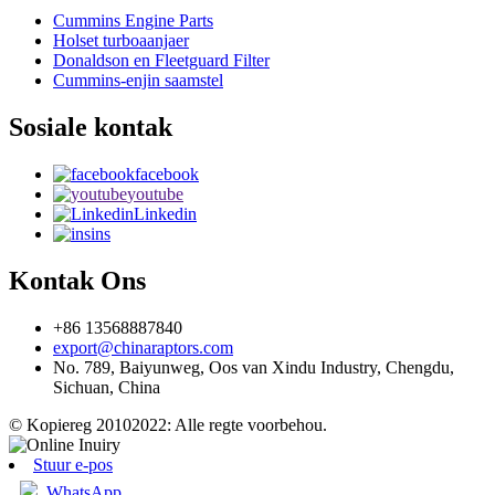
Cummins Engine Parts
Holset turboaanjaer
Donaldson en Fleetguard Filter
Cummins-enjin saamstel
Sosiale kontak
facebook
youtube
Linkedin
ins
Kontak Ons
+86 13568887840
export@chinaraptors.com
No. 789, Baiyunweg, Oos van Xindu Industry, Chengdu,
Sichuan, China
© Kopiereg 20102022: Alle regte voorbehou.
Stuur e-pos
WhatsApp