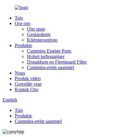
Tuis
Oor ons
Ons span
Geskiedenis
Kliëntgroepfoto
Produkte
Cummins Engine Parts
Holset turboaanjaer
Donaldson en Fleetguard Filter
Cummins-enjin saamstel
Nuus
Produk video
Gereelde vrae
Kontak Ons
English
Tuis
Produkte
Cummins-enjin saamstel