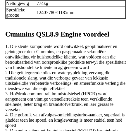
Netto gewig
774kg
Spesifieke
1240×780×1185mm
grootte
Cummins QSL8.9 Engine voordeel
1. Die sleutelkomponente word ontwikkel, geoptimaliseer en
geïntegreer deur Cummins, en pasgemaakte sekondêre
ontwikkeling vir huishoudelike kliënte, wat voldoen aan die
betroubaarheid van oorspronklike produkte terwyl die spesifisiteit
van huishoudelike kliënte in ag geneem word
2.Die geïntegreerde olie- en waterpypleiding vervang die
tradisionele slang, wat die verborge gevaar van lekkasie
uitskakel;die verbeterde verkoelings- en smeerfunksie verleng die
dienslewe van die enjin effektief
3. Hoëdruk common rail brandstofstelsel (HPCR) word
aangeneem om vinnige versnellerreaksie teen verskillende
snelhede, beter krag en brandstofverbruik, en laer geraas te
verseker
4. Die gebruik van afvalgas-omleidingsturbo-aanjaer, superlaai is
gladder teen lae spoed, en kraglewering is meer stabiel teen hoë
spoed
5. Die enjin-agterkant-kraguitsettoestel (REPTO) kan gebruik