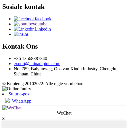
Sosiale kontak
facebook
youtube
Linkedin
ins
Kontak Ons
+86 13568887840
export@chinaraptors.com
No. 789, Baiyunweg, Oos van Xindu Industry, Chengdu,
Sichuan, China
© Kopiereg 20102022: Alle regte voorbehou.
Stuur e-pos
WhatsApp
WeChat
x