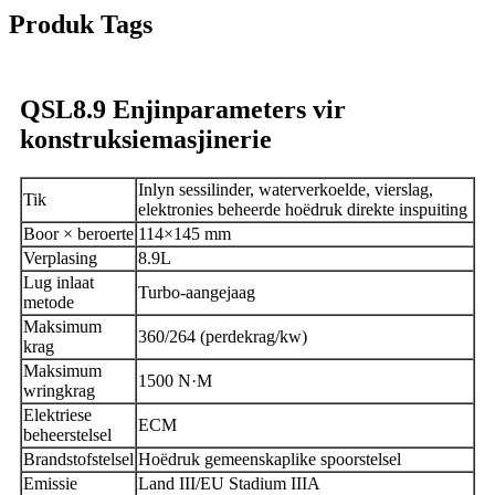
Produk Tags
QSL8.9 Enjinparameters vir
konstruksiemasjinerie
Inlyn sessilinder, waterverkoelde, vierslag,
Tik
elektronies beheerde hoëdruk direkte inspuiting
Boor × beroerte
114×145 mm
Verplasing
8.9L
Lug inlaat
Turbo-aangejaag
metode
Maksimum
360/264 (perdekrag/kw)
krag
Maksimum
1500 N·M
wringkrag
Elektriese
ECM
beheerstelsel
Brandstofstelsel
Hoëdruk gemeenskaplike spoorstelsel
Emissie
Land III/EU Stadium IIIA