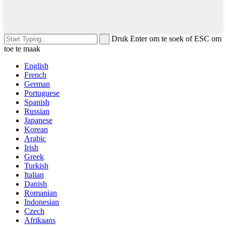
Druk Enter om te soek of ESC om
toe te maak
English
French
German
Portuguese
Spanish
Russian
Japanese
Korean
Arabic
Irish
Greek
Turkish
Italian
Danish
Romanian
Indonesian
Czech
Afrikaans