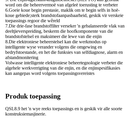
word om die beheervermoë van afgeleë toerusting te verbeter
6.Goeie koue begin prestasie, maklik om te begin selfs in hoë-
koue gebiede;sterk brandstofaanpasbaarheid, geskik vir verskeie
toepassings regoor die wêreld
7.Die drie-fase brandstoffilter verseker 'n gebalanseerde vlak van
deeltjieverspreiding, beskerm die hoofkomponente van die
brandstofstelsel en maksimeer die lewe van die enjin
8.Die elektroniese beheerstelsel kan die werkmodus op
intelligente wyse verander volgens die omgewing en
bedryfstoestande, en het die funksies van selfdiagnose, alarm en
afstandmonitering
Volwasse intelligente elektroniese beheertegnologie verbeter die
algehele werkverrigting van die enjin, en die enjinspesifikasies
kan aangepas word volgens toepassingsvereistes
Produk toepassing
QSL8.9 het 'n wye reeks toepassings en is geskik vir alle soorte
konstruksiemasjinerie.