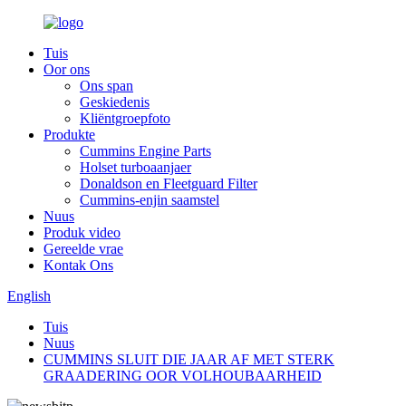
Tuis
Oor ons
Ons span
Geskiedenis
Kliëntgroepfoto
Produkte
Cummins Engine Parts
Holset turboaanjaer
Donaldson en Fleetguard Filter
Cummins-enjin saamstel
Nuus
Produk video
Gereelde vrae
Kontak Ons
English
Tuis
Nuus
CUMMINS SLUIT DIE JAAR AF MET STERK
GRAADERING OOR VOLHOUBAARHEID