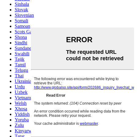
Sinhala
Slovak
Slovenian
Somali
Samoan
Scots Gaelic
Shona
Sindhi
Sundanese
Swahili
Tajik
Tamil
Telugu
Thai
Ukrainian
Urdu
Uzbek
Vietnamese
Welsh
Xhosa
Yiddish
Yoruba
Zulu
Kinyarwanda
Tatar