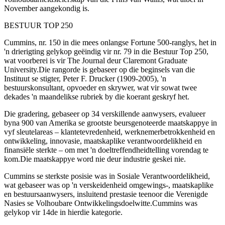
November aangekondig is.
BESTUUR TOP 250
Cummins, nr. 150 in die mees onlangse Fortune 500-ranglys, het in
'n drierigting gelykop geëindig vir nr. 79 in die Bestuur Top 250,
wat voorberei is vir The Journal deur Claremont Graduate
University.Die rangorde is gebaseer op die beginsels van die
Instituut se stigter, Peter F. Drucker (1909-2005), 'n
bestuurskonsultant, opvoeder en skrywer, wat vir sowat twee
dekades 'n maandelikse rubriek by die koerant geskryf het.
Die gradering, gebaseer op 34 verskillende aanwysers, evalueer
byna 900 van Amerika se grootste beursgenoteerde maatskappye in
vyf sleutelareas – klantetevredenheid, werknemerbetrokkenheid en
ontwikkeling, innovasie, maatskaplike verantwoordelikheid en
finansiële sterkte – om met 'n doeltreffendheidtelling vorendag te
kom.Die maatskappye word nie deur industrie geskei nie.
Cummins se sterkste posisie was in Sosiale Verantwoordelikheid,
wat gebaseer was op 'n verskeidenheid omgewings-, maatskaplike
en bestuursaanwysers, insluitend prestasie teenoor die Verenigde
Nasies se Volhoubare Ontwikkelingsdoelwitte.Cummins was
gelykop vir 14de in hierdie kategorie.