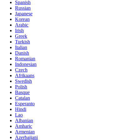
Spanish
Russian
Japanese
Korean
Arabic
Irish
Greek
Turkish
Italian
Danish
Romanian
Indonesian
Czech
Afrikaans
Swedish
Polish
Basque
Catalan
Esperanto
Hindi
Lao
Albanian
Amharic
Armenian
Azerbaijani