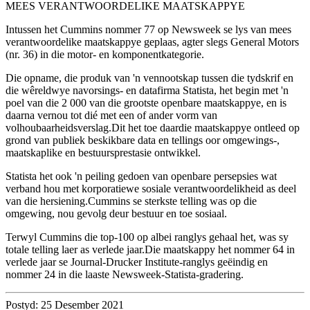
MEES VERANTWOORDELIKE MAATSKAPPYE
Intussen het Cummins nommer 77 op Newsweek se lys van mees
verantwoordelike maatskappye geplaas, agter slegs General Motors
(nr. 36) in die motor- en komponentkategorie.
Die opname, die produk van 'n vennootskap tussen die tydskrif en
die wêreldwye navorsings- en datafirma Statista, het begin met 'n
poel van die 2 000 van die grootste openbare maatskappye, en is
daarna vernou tot dié met een of ander vorm van
volhoubaarheidsverslag.Dit het toe daardie maatskappye ontleed op
grond van publiek beskikbare data en tellings oor omgewings-,
maatskaplike en bestuursprestasie ontwikkel.
Statista het ook 'n peiling gedoen van openbare persepsies wat
verband hou met korporatiewe sosiale verantwoordelikheid as deel
van die hersiening.Cummins se sterkste telling was op die
omgewing, nou gevolg deur bestuur en toe sosiaal.
Terwyl Cummins die top-100 op albei ranglys gehaal het, was sy
totale telling laer as verlede jaar.Die maatskappy het nommer 64 in
verlede jaar se Journal-Drucker Institute-ranglys geëindig en
nommer 24 in die laaste Newsweek-Statista-gradering.
Postyd: 25 Desember 2021