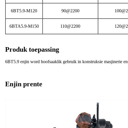
6BT5.9-M120
90@2200
100@2
6BTA5.9-M150
110@2200
120@2
Produk toepassing
6BT5.9 enjin word hoofsaaklik gebruik in konstruksie masjinerie en t
Enjin prente