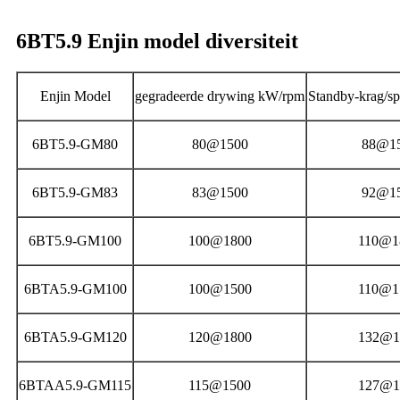
6BT5.9 Enjin model diversiteit
Enjin Model
gegradeerde drywing kW/rpm
Standby-krag/s
6BT5.9-GM80
80@1500
88@1
6BT5.9-GM83
83@1500
92@1
6BT5.9-GM100
100@1800
110@1
6BTA5.9-GM100
100@1500
110@1
6BTA5.9-GM120
120@1800
132@1
6BTAA5.9-GM115
115@1500
127@1