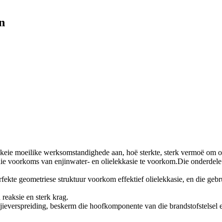
n
skeie moeilike werksomstandighede aan, hoë sterkte, sterk vermoë om o
ie voorkoms van enjinwater- en olielekkasie te voorkom.Die onderdele 
erfekte geometriese struktuur voorkom effektief olielekkasie, en die g
reaksie en sterk krag.
ltjieverspreiding, beskerm die hoofkomponente van die brandstofstelsel