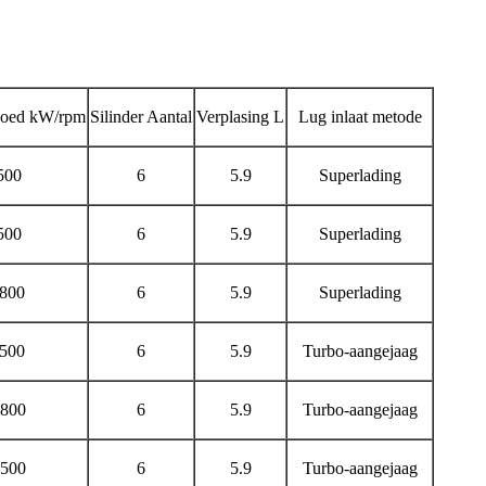
poed kW/rpm
Silinder Aantal
Verplasing L
Lug inlaat metode
500
6
5.9
Superlading
500
6
5.9
Superlading
800
6
5.9
Superlading
500
6
5.9
Turbo-aangejaag
800
6
5.9
Turbo-aangejaag
500
6
5.9
Turbo-aangejaag