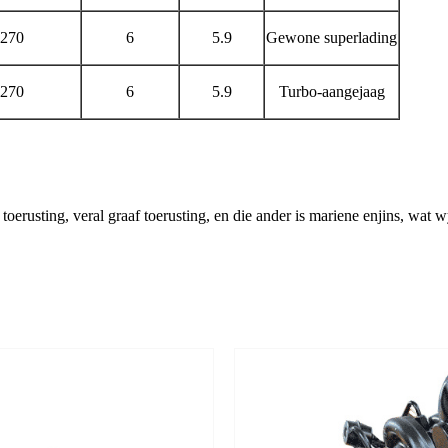
270
6
5.9
Gewone superlading
270
6
5.9
Turbo-aangejaag
oerusting, veral graaf toerusting, en die ander is mariene enjins, wat