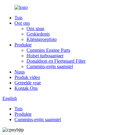
Tuis
Oor ons
Ons span
Geskiedenis
Kliëntgroepfoto
Produkte
Cummins Engine Parts
Holset turboaanjaer
Donaldson en Fleetguard Filter
Cummins-enjin saamstel
Nuus
Produk video
Gereelde vrae
Kontak Ons
English
Tuis
Produkte
Cummins-enjin saamstel