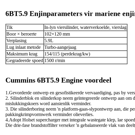
6BT5.9 Enjinparameters vir mariene enji
Tik
In-lyn viersilinder, waterverkoelde, vierslag
Boor × beroerte
102×120 mm
Verplasing
5.9L
Lug inlaat metode
Turbo-aangejaag
Maksimum krag
154/115 (perdekrag/kw)
Gegradeerde spoed
1500 r/min
Cummins 6BT5.9 Engine voordeel
1.Gevorderde ontwerp en gesofistikeerde vervaardiging, pas by ver
2. Silinderblok en silinderkop neem geïntegreerde ontwerp aan om d
mislukkingskoers word aansienlik verminder.
3. Die silinderboring neem 'n platform-gaas-slypontwerp aan, die p
pakkingkrimpvormwerk verminder olieverlies.
4.Adopt Holset supercharger met integrale wastegate klep, lae spoed 
Die drie-fase brandstoffilter verseker 'n gebalanseerde vlak van dee